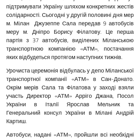
підтримувати Україну шляхом конкретних жестів
солідарності. Сьогодні у другій половині дня мер
м. Мілан Джузеппе Сала передав 9 автобусів
меру м. Дніпро Борису Філатову. Це перша
партія з 37 автобусів, виділених Міланською
транспортною компанією «АТМ», постачання
яких відбудеться протягом наступних тижнів.
Урочиста церемонія відбулась у депо Міланської
транспортної компанії «АТМ» в Сан-Донато.
Окрім мерів Сала та Філатова у заході взяли
участь Директор «АТМ» Арріго Джана, Посол
України в Італії Ярослав Мельник та
Генеральний консул України в Мілані Андрій
Картиш.
Автобуси, надані «АТМ», пройшли всі необхідні