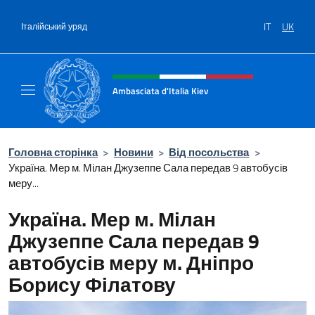
Перейти до вмісту
IT
UK
Італійський уряд
Intestazione sito, social e menù
Ambasciata d'Italia Kiev
Il nuovo sito Ambasciata d'Italia a Kiev
Головна сторінка
>
Новини
>
Від посольства
>
Україна. Мер м. Мілан Джузеппе Сала передав 9 автобусів
меру...
Україна. Мер м. Мілан
Джузеппе Сала передав 9
автобусів меру м. Дніпро
Борису Філатову