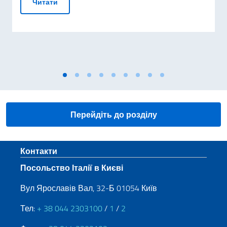
Італія на Конференції з питань відновлення Укр
Читати
Перейдіть до розділу
Sezione footer
Контакти
Посольство Італії в Києві
Вул Ярославів Вал, 32-Б 01054 Київ
Тел:
+ 38 044 2303100
/
1
/
2