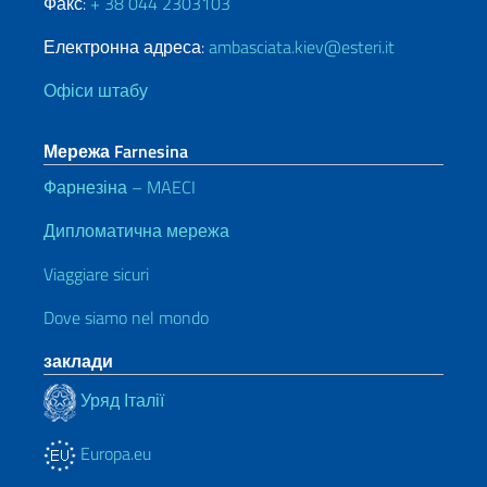
Факс:
+ 38 044 2303103
Електронна адреса:
ambasciata.kiev@esteri.it
Офіси штабу
Мережа Farnesina
Фарнезіна – MAECI
Дипломатична мережа
Viaggiare sicuri
Dove siamo nel mondo
заклади
Уряд Італії
Europa.eu