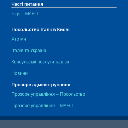
Часті питання
Faqs – MAECI
Посольство Італії в Києві
Хто ми
Італія та Україна
Консульські послуги та візи
Новини
Прозоре адміністрування
Прозоре управління – Посольство
Прозоре управління – MAECI
Корисні посилання
Note legali
Privacy e cookie policy
Dichiarazione di accessibilità