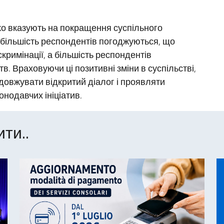
ко вказують на покращення суспільного
 більшість респондентів погоджуються, що
римінації, а більшість респондентів
. Враховуючи ці позитивні зміни в суспільстві,
одовжувати відкритий діалог і проявляти
онодавчих ініціатив.
ти..