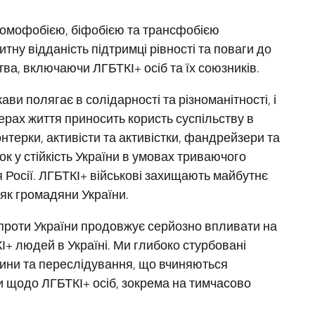
 гомофобією, біфобією та трансфобією
тну відданість підтримці рівності та поваги до
ства, включаючи ЛГБТКІ+ осіб та їх союзників.
и полягає в солідарності та різноманітності, і
ерах життя приносить користь суспільству в
терки, активісти та активістки, фандрейзери та
к у стійкість України в умовах триваючого
Росії. ЛГБТКІ+ військові захищають майбутнє
й як громадяни України.
 проти України продовжує серйозно впливати на
І+ людей в Україні. Ми глибоко стурбовані
ни та переслідування, що вчиняються
и щодо ЛГБТКІ+ осіб, зокрема на тимчасово