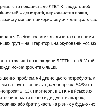
рмацію та ненависть до ЛГБТІК+ людей, щоб
цінностей – демократії, верховенства права,
а захисту меншин, використовуючи для цього свої
живання Росією правами людини та основними
ших груп – на її території, на окупованій Росією
анні та захисті прав людини ЛГБТКІ+ осіб. У той
авжди можна зробити більше.
рішення проблем, які давно цього потребують, а
ми на ґрунті ненависті (законопроект 5488) та
нопроект 9103). Партнери ЛГБТКІ+ військових,
й, повинні мати право відвідувати лікарню,
овання або брати участь на рівних у будь-яких