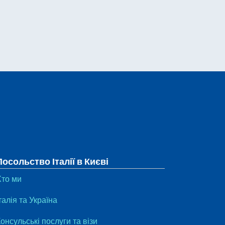
Посольство Італії в Києві
Хто ми
талія та Україна
онсульські послуги та візи