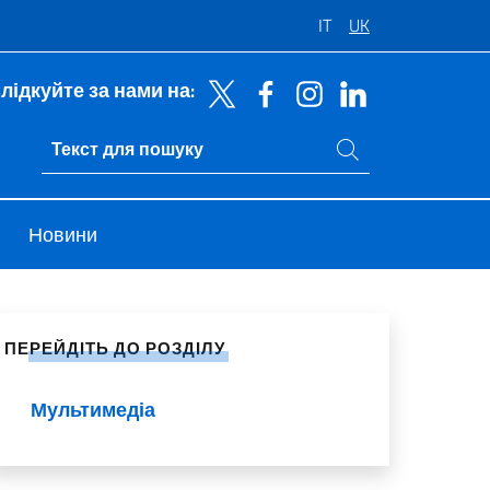
IT
UK
лідкуйте за нами на:
Пошук на сайті
Ricerca sito live
Новини
литися в соціальних мережах
ПЕРЕЙДІТЬ ДО РОЗДІЛУ
Мультимедіа