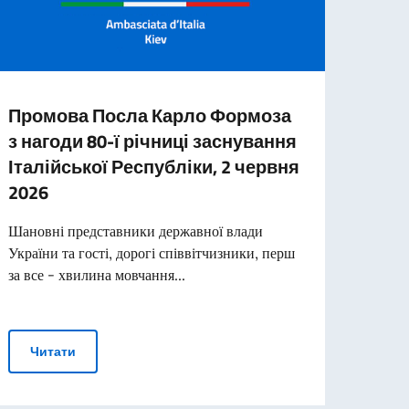
Промова Посла Карло Формоза
Італ
з нагоди 80-ї річниці заснування
уваг
Італійської Республіки, 2 червня
10-й 
2026
темі 
object
Шановні представники державної влади
(«Реди
України та гості, дорогі співвітчизники, перш
за все - хвилина мовчання...
Чи
и консульських послуг
Промова Посла Карло Формоза з нагоди 80-ї річниці
Читати