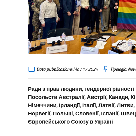
Data pubblicazione:
May 17 2024
Tipologia:
New
Ради з прав людини, гендерної рівності
Посольств Австралії, Австрії, Канади, Кіпр
Німеччини, Ірландії, Італії, Латвії, Литв
Норвегії, Польщі, Словенії, Іспанії, Шв
Європейського Союзу в Україні