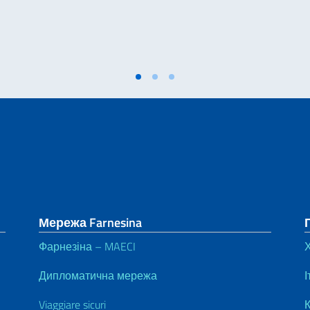
Мережа Farnesina
Фарнезіна – MAECI
Дипломатична мережа
І
Viaggiare sicuri
К