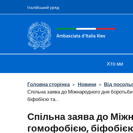
Перейти до вмісту
Італійський уряд
Intestazione sito, social 
Ambasciata d'Italia Kiev
Il nuovo sito Ambasciata d'Italia a 
Хто ми
Головна сторінка
>
Новини
>
Від посоль
Спільна заява до Міжнародного дня боротьби
біфобією та...
Спільна заява до Між
гомофобією, біфобіє