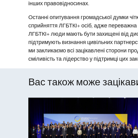
інших правовідносинах.
Останні опитування громадської думки чіт
сприйняття ЛГБТКІ+ осіб, адже переважна
ЛГБТКІ+ люди мають бути захищені від диск
підтримують визнання цивільних партнерств
ми закликаємо всі зацікавлені сторони пр
сміливість та лідерство у підтримці цих зак
Вас також може зацікави