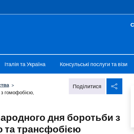
e menù
С
Kiev
Італія та Україна
Консульські послуги та візи
Поді
ства
>
Поділитися
 з гомофобією,
народного дня боротьби з
ю та трансфобією