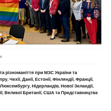
s
 та різноманіття при МЗС України та
у, Чехії, Данії, Естонії, Фінляндії, Франції,
и, Люксембургу, Нідерландів, Нової Зеландії,
еції, Великої Британії, США та Представництва