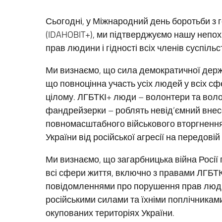
Сьогодні, у Міжнародний день боротьби з
(IDAHOBIT+), ми підтверджуємо нашу непохи
прав людини і гідності всіх членів суспіль
Ми визнаємо, що сила демократичної держав
що повноцінна участь усіх людей у всіх сф
цілому. ЛГБТКІ+ люди – волонтери та волон
фандрейзерки – роблять невід’ємний внесо
повномасштабного військового вторгнення 
України від російської агресії на передові
Ми визнаємо, що загарбницька війна Росії
всі сфери життя, включно з правами ЛГБТК
повідомленнями про порушення прав люди
російськими силами та їхніми поплічникам
окупованих територіях України.