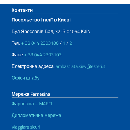
Sezione footer
Контакти
Посольство Італії в Києві
Вул Ярославів Вал, 32-Б 01054 Київ
Тел:
+ 38 044 2303100
/
1
/
2
Факс:
+ 38 044 2303103
Електронна адреса:
ambasciata.kiev@esteri.it
Офіси штабу
Мережа Farnesina
Фарнезіна – MAECI
Дипломатична мережа
Viaggiare sicuri