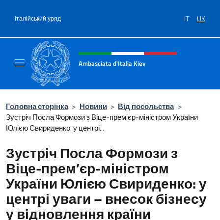
Перейти до вмісту
IT
UK
Італійський уряд
Intestazione sito, social e menù
Ambasciata d'Italia Kiev
Il nuovo sito Ambasciata d'Italia a Kiev
Головна сторінка
>
Новини
>
Від посольства
>
Зустріч Посла Формози з Віце-прем’єр-міністром України
Юлією Свириденко: у центрі...
Зустріч Посла Формози з
Віце-прем’єр-міністром
України Юлією Свириденко: у
центрі уваги – внесок бізнесу
у відновлення країни