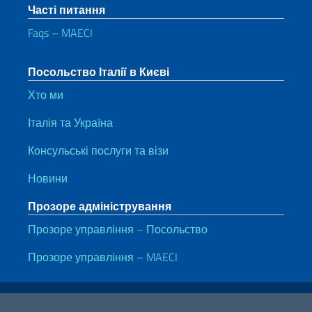
Часті питання
Faqs – MAECI
Посольство Італії в Києві
Хто ми
Італія та Україна
Консульські послуги та візи
Новини
Прозоре адміністрування
Прозоре управління – Посольство
Прозоре управління – MAECI
Корисні посилання
Note legali
Privacy e cookie policy
Dichiarazione di accessibilità