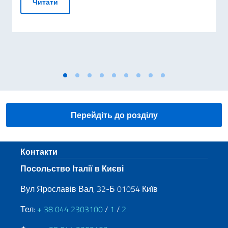
Італія на Конференції з питань відновлення Укр
Читати
Перейдіть до розділу
Sezione footer
Контакти
Посольство Італії в Києві
Вул Ярославів Вал, 32-Б 01054 Київ
Тел:
+ 38 044 2303100
/
1
/
2