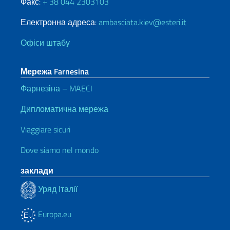
Факс:
+ 38 044 2303103
Електронна адреса:
ambasciata.kiev@esteri.it
Офіси штабу
Мережа Farnesina
Фарнезіна – MAECI
Дипломатична мережа
Viaggiare sicuri
Dove siamo nel mondo
заклади
Уряд Італії
Europa.eu