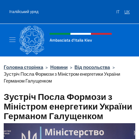
Перейти до вмісту
IT
UK
Італійський уряд
Intestazione sito, social e menù
Ambasciata d'Italia Kiev
Il nuovo sito Ambasciata d'Italia a Kiev
Головна сторінка
>
Новини
>
Від посольства
>
Зустріч Посла Формози з Міністром енергетики України
Германом Галущенком
Зустріч Посла Формози з
Міністром енергетики України
Германом Галущенком