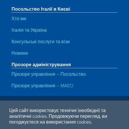
Посольство Італії в Києві
Хто ми
Італія та Україна
Консульські послуги та візи
Новини
Прозоре адміністрування
Прозоре управління – Посольство
Прозоре управління – MAECI
Корисні посилання
Note legali
Privacy e cookie policy
Dichiarazione di accessibilità
Цей сайт використовує технічні (необхідні) та
аналітичні cookies.
Продовжуючи перегляд, ви
погоджуєтеся на використання cookies.