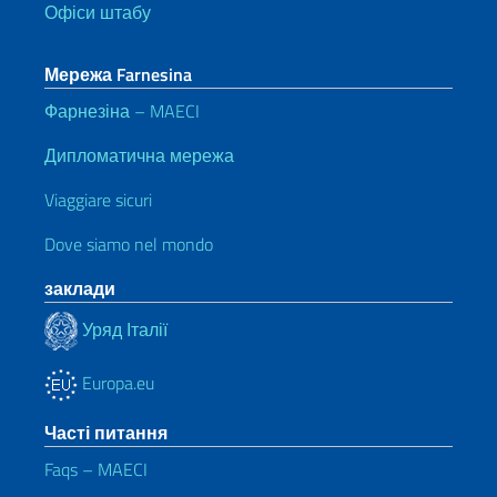
Офіси штабу
Мережа Farnesina
Фарнезіна – MAECI
Дипломатична мережа
Viaggiare sicuri
Dove siamo nel mondo
заклади
Уряд Італії
Europa.eu
Часті питання
Faqs – MAECI