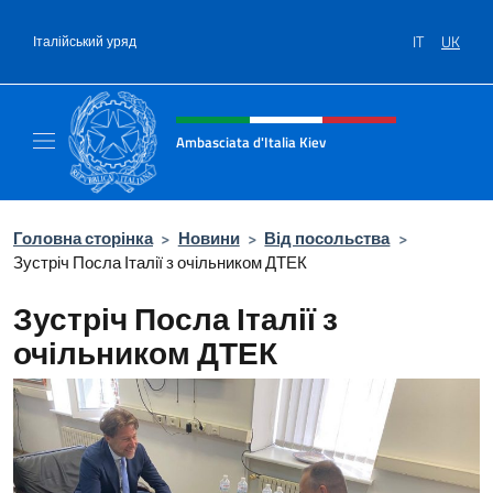
Перейти до вмісту
IT
UK
Італійський уряд
Intestazione sito, social e menù
Ambasciata d'Italia Kiev
Il nuovo sito Ambasciata d'Italia a Kiev
Головна сторінка
>
Новини
>
Від посольства
>
Зустріч Посла Італії з очільником ДТЕК
Зустріч Посла Італії з
очільником ДТЕК