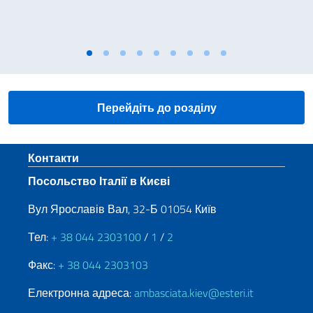
Перейдіть до розділу
Sezione footer
Контакти
Посольство Італії в Києві
Вул Ярославів Вал, 32-Б 01054 Київ
Тел:
+ 38 044 2303100
/
1
/
2
Факс:
+ 38 044 2303103
Електронна адреса:
ambasciata.kiev@esteri.it