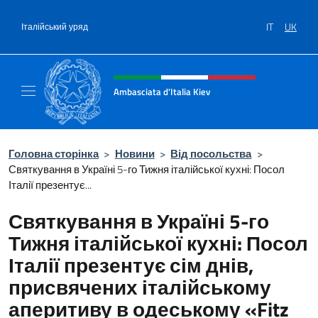
Перейти до вмісту
IT
UK
Італійський уряд
Intestazione sito, social e menù
Ambasciata d'Italia Kiev
Il nuovo sito Ambasciata d'Italia a Kiev
Головна сторінка
>
Новини
>
Від посольства
>
Святкування в Україні 5-го Тижня італійської кухні: Посол
Італії презентує...
Святкування в Україні 5-го
Тижня італійської кухні: Посол
Італії презентує сім днів,
присвячених італійському
аперитиву в одеському «Fitz