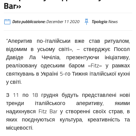
Bar»
Data pubblicazione:
December 11 2020
Tipologia:
News
“Аперитив по-італійськи вже став ритуалом,
відомим в усьому світі», – стверджує Посол
Давіде Ла Чечіліа, презентуючи ініціативу,
реалізовану одеським баром «Fitz» у рамках
святкувань в Україні 5-го Тижня італійської кухні
у світі.
З 11 по 18 грудня будуть представлені нові
тренди італійського аперитиву, якими
надихнувся Fitz Bar у створенні своїх страв, в
яких поєднуються культура, креативність та
місцевості.