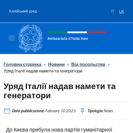
Перейти до вмісту
IT
UK
Італійський уряд
Intestazione sito, social e menù
Ambasciata d'Italia Kiev
Il nuovo sito Ambasciata d'Italia a Kiev
Головна сторінка
>
Новини
>
Від посольства
>
Уряд Італії надав намети та генератори
Уряд Італії надав намети та
генератори
Data pubblicazione:
February 10 2023
Tipologia:
News
До Києва прибула нова партія гуманітарної