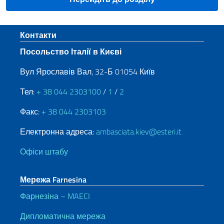
Sezione footer
Контакти
Посольство Італії в Києві
Вул Ярославів Вал, 32-Б 01054 Київ
Тел:
+ 38 044 2303100
/
1
/
2
Факс:
+ 38 044 2303103
Електронна адреса:
ambasciata.kiev@esteri.it
Офіси штабу
Мережа Farnesina
Фарнезіна – MAECI
Дипломатична мережа