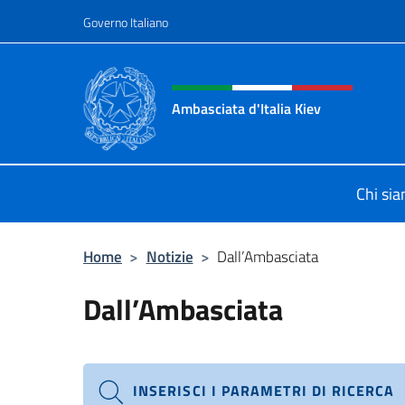
Salta al contenuto
Governo Italiano
Intestazione sito, social 
Ambasciata d'Italia Kiev
Il nuovo sito Ambasciata d'Italia a 
Chi si
Home
>
Notizie
>
Dall’Ambasciata
Dall’Ambasciata
INSERISCI I PARAMETRI DI RICERCA