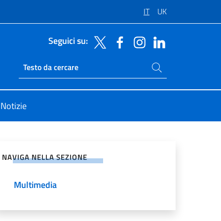
IT
UK
Seguici su:
Cerca nel sito
Ricerca sito live
Notizie
vidi sui Social Network
NAVIGA NELLA SEZIONE
Multimedia