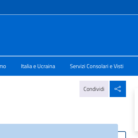
e menù
Kiev
amo
Italia e Ucraina
Servizi Consolari e Visti
Condi
Condividi