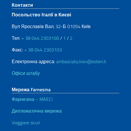
Sezione footer
Контакти
Посольство Італії в Києві
Вул Ярославів Вал, 32-Б 01054 Київ
Тел:
+ 38 044 2303100
/
1
/
2
Факс:
+ 38 044 2303103
Електронна адреса:
ambasciata.kiev@esteri.it
Офіси штабу
Мережа Farnesina
Фарнезіна – MAECI
Дипломатична мережа
Viaggiare sicuri