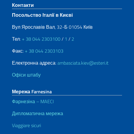
Sezione footer
Контакти
Посольство Італії в Києві
Вул Ярославів Вал, 32-Б 01054 Київ
Тел:
+ 38 044 2303100
/
1
/
2
Факс:
+ 38 044 2303103
Електронна адреса:
ambasciata.kiev@esteri.it
Офіси штабу
Мережа Farnesina
Фарнезіна – MAECI
Дипломатична мережа
Viaggiare sicuri