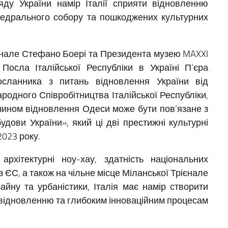
яду України намір Італії сприяти відновленню
едрального собору та пошкоджених культурних
ієнале Стефано Боері та Президента музею MAXXI
осла Італійської Республіки в Україні П’єра
сланника з питань відновлення України від
одного Співробітництва Італійської Республіки,
 чином відновлення Одеси може бути пов’язане з
дови України», який ці дві престижні культурні
2023 року.
рхітектурні ноу-хау, здатність національних
з ЄС, а також на чільне місце Міланської Трієнале
айну та урбаністики, Італія має намір створити
відновленню та глибоким інноваційним процесам