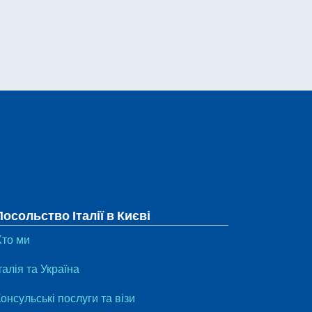
Посольство Італії в Києві
Хто ми
талія та Україна
онсульські послуги та візи