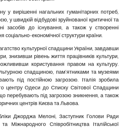
їну у вирішенні нагальних гуманітарних потреб,
єю, у швидкій відбудові зруйнованої критичної та
ні засобів до існування, а також у створенні
 соціально-економічної структури країни.
 багатство культурної спадщини України, завдавши
ри, знизивши рівень життя працівників культури,
ожлививши користування правом на культуру.
культурною спадщиною, пам’ятниками та музеями
вають під постійною загрозою. Італія зробила
го центру Одеси до Списку Світової Спадщини
о перебувають під загрозою зникнення, а також
ричних центрів Києва та Львова.
убліки Джорджа Мелоні, Заступник Голови Ради
 та Міжнародного Співробітництва Італійської