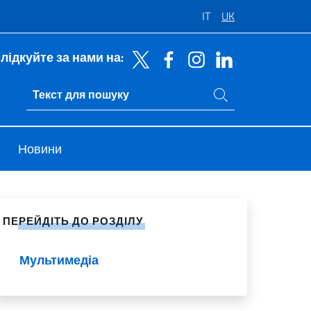
IT
UK
лідкуйте за нами на:
Пошук на сайті
Ricerca sito live
Новини
литися в соціальних мережах
ПЕРЕЙДІТЬ ДО РОЗДІЛУ
Мультимедіа