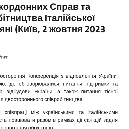
Закордонних Справ та
ітництва Італійської
ні (Київ, 2 жовтня 2023
ews
востороння Конференція з відновлення України,
ною, де обговорювалися питання підтримки та
та відбудови України, а також питання тісної
я двостороннього співробітництва.
співпраці між українськими та італійськими
сть працювати разом в рамках дії санкцій задля
процвітання обох країн.