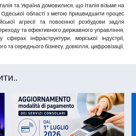
Італія та Україна домовилися, що Італія візьме на
а Одеської області з метою пришвидшити процес
ійської агресії та повоєнної розбудови задля
переходу та ефективного державного управління,
 сферах інфраструктури, морської індустрії,
го та середнього бізнесу, довкілля, цифровізації,
ти..