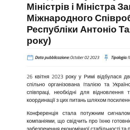
Міністрів і Міністра 
Міжнародного Співроб
Республіки Антоніо Тая
року)
Data pubblicazione:
October 02 2023
Tipologia:
N
26 квітня 2023 року у Римі відбулася д
спільно організована Італією та Украї
співпраці, необхідні для відновлення 
координації з цих питань шляхом посиленн
Конференція стала потужним сигналом 
компаніями, що свідчить про їхню готовні
забезпечення економічної стабільності та 