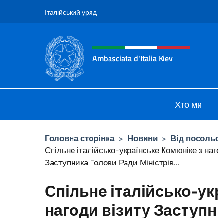
Перейти до вмісту
Італійський уряд
Intestazione sito, social 
Ambasciata d'Italia Kiev
Il nuovo sito Ambasciata d'Italia a 
Хто ми
Головна сторінка
>
Новини
>
Від посоль
Спільне італійсько-українське Комюніке з наг
Заступника Голови Ради Міністрів...
Спільне італійсько-ук
нагоди візиту Заступ