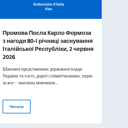
Промова Посла Карло Формоза
Італ
з нагоди 80-ї річниці заснування
уваг
Італійської Республіки, 2 червня
10-й 
2026
темі 
object
Шановні представники державної влади
(«Реди
України та гості, дорогі співвітчизники, перш
за все - хвилина мовчання...
Чи
и консульських послуг
Промова Посла Карло Формоза з нагоди 80-ї річниці
Читати