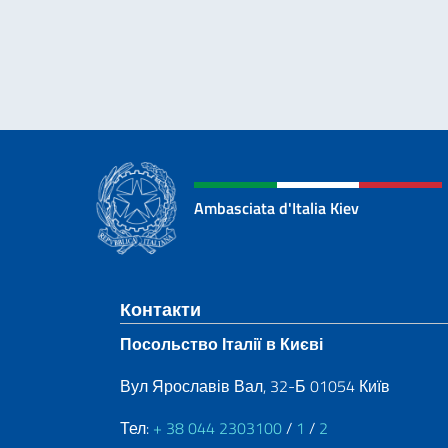
Ambasciata d'Italia Kiev
Sezione footer
Контакти
Посольство Італії в Києві
Вул Ярославів Вал, 32-Б 01054 Київ
Тел:
+ 38 044 2303100
/
1
/
2