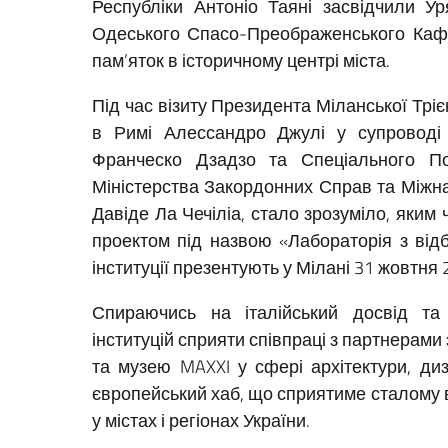
Республіки Антоніо Таяні засвідчили Ур
Одеського Спасо-Преображенського Каф
пам’яток в історичному центрі міста.
Під час візиту Президента Міланської Тр
в Римі Алессандро Джулі у супроводі П
Франческо Дзадзо та Спеціального По
Міністерства Закордонних Справ та Міжнар
Давіде Ла Чечіліа, стало зрозуміло, яким
проектом під назвою «Лабораторія з відбу
інституції презентують у Мілані 31 жовтня 
Спираючись на італійський досвід та а
інституцій сприяти співпраці з партнерами 
та музею MAXXI у сфері архітектури, диз
європейський хаб, що сприятиме сталому 
у містах і регіонах України.