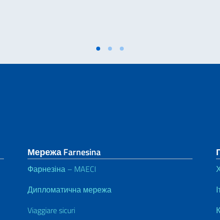
Мережа Farnesina
Фарнезіна – MAECI
Дипломатична мережа
І
Viaggiare sicuri
К