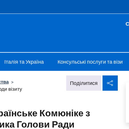
e menù
С
Kiev
Італія та Україна
Консульські послуги та візи
Поді
ства
>
Поділитися
оди візиту
раїнське Комюніке з
ника Голови Ради