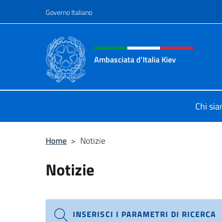
Salta al contenuto
Governo Italiano
Intestazione sito, social 
Ambasciata d'Italia Kiev
Il nuovo sito Ambasciata d'Italia a 
Chi si
Home
>
Notizie
Notizie
INSERISCI I PARAMETRI DI RICERCA