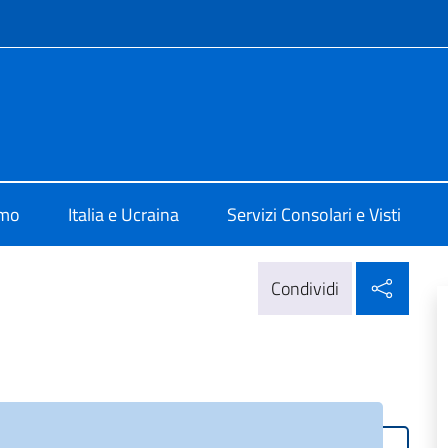
e menù
Kiev
amo
Italia e Ucraina
Servizi Consolari e Visti
Condi
Condividi