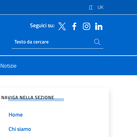
IT
UK
Seguici su:
Cerca nel sito
Ricerca sito live
Notizie
vidi sui Social Network
NAVIGA NELLA SEZIONE
Home
Chi siamo