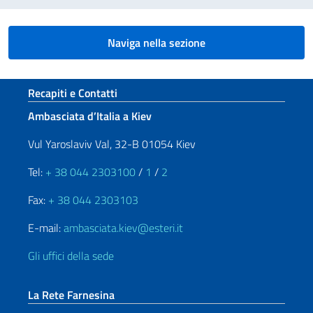
Naviga nella sezione
Sezione footer
Recapiti e Contatti
Ambasciata d’Italia a Kiev
Vul Yaroslaviv Val, 32-B 01054 Kiev
Tel:
+ 38 044 2303100
/
1
/
2
Fax:
+ 38 044 2303103
E-mail:
ambasciata.kiev@esteri.it
Gli uffici della sede
La Rete Farnesina