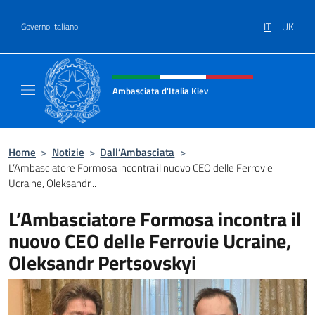
Salta al contenuto
IT
UK
Governo Italiano
Intestazione sito, social e menù
Ambasciata d'Italia Kiev
Il nuovo sito Ambasciata d'Italia a Kiev
Home
>
Notizie
>
Dall’Ambasciata
>
L’Ambasciatore Formosa incontra il nuovo CEO delle Ferrovie
Ucraine, Oleksandr...
L’Ambasciatore Formosa incontra il
nuovo CEO delle Ferrovie Ucraine,
Oleksandr Pertsovskyi