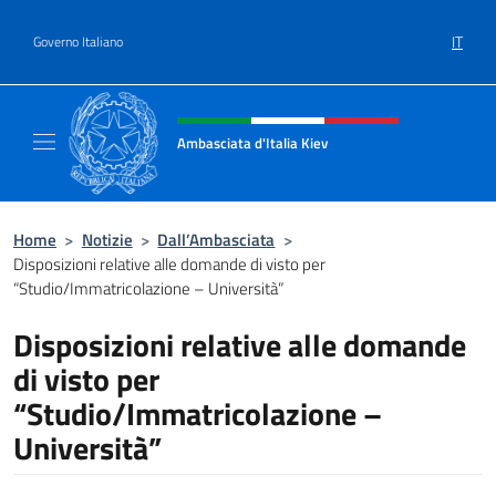
Salta al contenuto
IT
Governo Italiano
Intestazione sito, social e menù
Ambasciata d'Italia Kiev
Il nuovo sito Ambasciata d'Italia a Kiev
Home
>
Notizie
>
Dall’Ambasciata
>
Disposizioni relative alle domande di visto per
“Studio/Immatricolazione – Università”
Disposizioni relative alle domande
di visto per
“Studio/Immatricolazione –
Università”