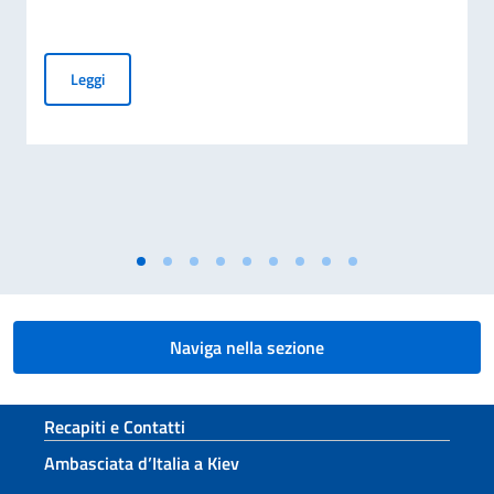
Carta d’Identità Elettronica (CIE): al via il rilascio presso l’A
Leggi
Naviga nella sezione
Sezione footer
Recapiti e Contatti
Ambasciata d’Italia a Kiev