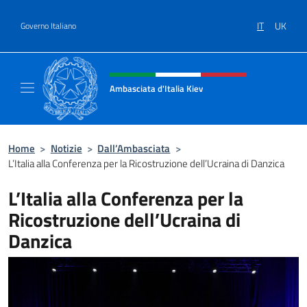
Salta al contenuto
IT
UK
Governo Italiano
Intestazione sito, social e menù
Ambasciata d'Italia Kiev
Il nuovo sito Ambasciata d'Italia a Kiev
Home
>
Notizie
>
Dall’Ambasciata
>
L’Italia alla Conferenza per la Ricostruzione dell’Ucraina di Danzica
L’Italia alla Conferenza per la
Ricostruzione dell’Ucraina di
Danzica