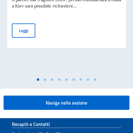
a Kiev sarà possibile richiedere...
Carta d’Identità Elettronica (CIE): al via il rilascio presso l’A
Leggi
Naviga nella sezione
Sezione footer
Recapiti e Contatti