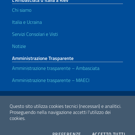
L’Ambasciata d’Italia a Kiev
Chi siamo
Italia e Ucraina
Servizi Consolari e Visti
Notizie
Amministrazione Trasparente
Amministrazione trasparente – Ambasciata
Amministrazione trasparente – MAECI
Link Utili
Note legali
Privacy e cookie policy
Dichiarazione di accessibilità
Questo sito utilizza cookies tecnici (necessari) e analitici.
Proseguendo nella navigazione accetti l'utilizzo dei
cookies.
2026 Copyright Ministero degli Affari Esteri e della Cooperazione
Internazionale
COOKIES
I CO
PREFERENZE
ACCETTO TUTTI