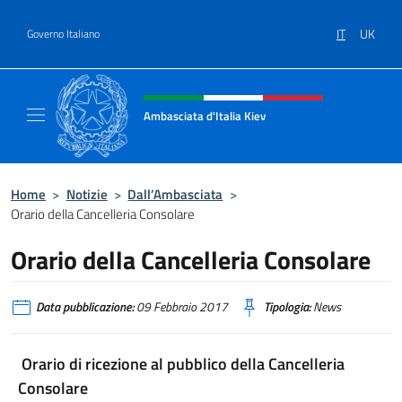
Salta al contenuto
IT
UK
Governo Italiano
Intestazione sito, social e menù
Ambasciata d'Italia Kiev
Il nuovo sito Ambasciata d'Italia a Kiev
Home
>
Notizie
>
Dall’Ambasciata
>
Orario della Cancelleria Consolare
Orario della Cancelleria Consolare
Data pubblicazione:
09 Febbraio 2017
Tipologia:
News
Orario di ricezione al pubblico della Cancelleria
Consolare