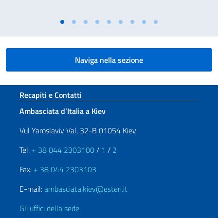
Naviga nella sezione
Sezione footer
Recapiti e Contatti
Ambasciata d’Italia a Kiev
Vul Yaroslaviv Val, 32-B 01054 Kiev
Tel:
+ 38 044 2303100
/
1
/
2
Fax:
+ 38 044 2303103
E-mail:
ambasciata.kiev@esteri.it
Gli uffici della sede