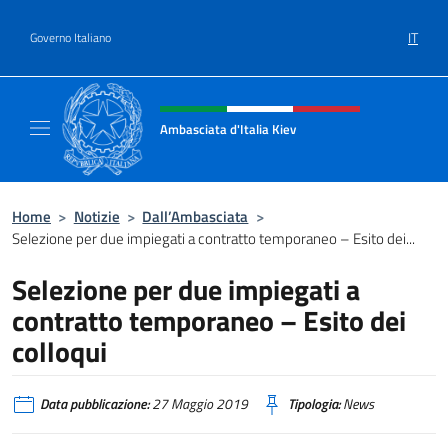
Salta al contenuto
IT
Governo Italiano
Intestazione sito, social e menù
Ambasciata d'Italia Kiev
Il nuovo sito Ambasciata d'Italia a Kiev
Home
>
Notizie
>
Dall’Ambasciata
>
Selezione per due impiegati a contratto temporaneo – Esito dei...
Selezione per due impiegati a
contratto temporaneo – Esito dei
colloqui
Data pubblicazione:
27 Maggio 2019
Tipologia:
News