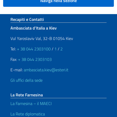
Naviga nella sezione
Sezione footer
Recapiti e Contatti
Ambasciata d’Italia a Kiev
Vul Yaroslaviv Val, 32-B 01054 Kiev
Tel:
+ 38 044 2303100
/
1
/
2
Fax:
+ 38 044 2303103
E-mail:
ambasciata.kiev@esteri.it
Gli uffici della sede
La Rete Farnesina
La Farnesina – il MAECI
La Rete diplomatica