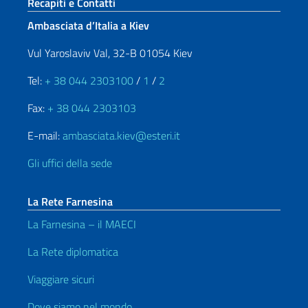
Sezione footer
Recapiti e Contatti
Ambasciata d’Italia a Kiev
Vul Yaroslaviv Val, 32-B 01054 Kiev
Tel:
+ 38 044 2303100
/
1
/
2
Fax:
+ 38 044 2303103
E-mail:
ambasciata.kiev@esteri.it
Gli uffici della sede
La Rete Farnesina
La Farnesina – il MAECI
La Rete diplomatica
Viaggiare sicuri
Dove siamo nel mondo