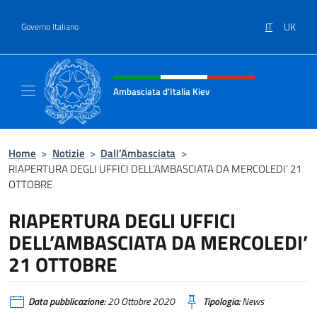
Salta al contenuto
IT
UK
Governo Italiano
Intestazione sito, social e menù
Ambasciata d'Italia Kiev
Il nuovo sito Ambasciata d'Italia a Kiev
Home
>
Notizie
>
Dall’Ambasciata
>
RIAPERTURA DEGLI UFFICI DELL’AMBASCIATA DA MERCOLEDI’ 21
OTTOBRE
RIAPERTURA DEGLI UFFICI
DELL’AMBASCIATA DA MERCOLEDI’
21 OTTOBRE
Data pubblicazione:
20 Ottobre 2020
Tipologia:
News