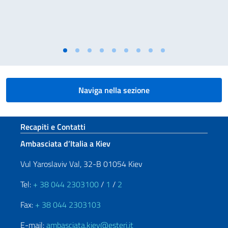
Naviga nella sezione
Sezione footer
Recapiti e Contatti
Ambasciata d’Italia a Kiev
Vul Yaroslaviv Val, 32-B 01054 Kiev
Tel:
+ 38 044 2303100
/
1
/
2
Fax:
+ 38 044 2303103
E-mail:
ambasciata.kiev@esteri.it