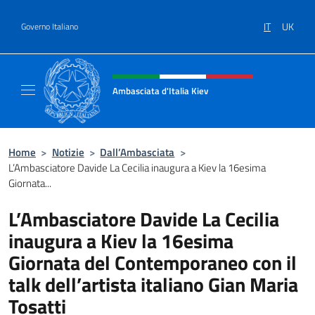
Salta al contenuto
IT
UK
Governo Italiano
Intestazione sito, social e menù
Ambasciata d'Italia Kiev
Il nuovo sito Ambasciata d'Italia a Kiev
Home
>
Notizie
>
Dall’Ambasciata
>
L’Ambasciatore Davide La Cecilia inaugura a Kiev la 16esima
Giornata...
L’Ambasciatore Davide La Cecilia
inaugura a Kiev la 16esima
Giornata del Contemporaneo con il
talk dell’artista italiano Gian Maria
Tosatti