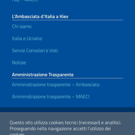
L’Ambasciata d’Italia a Kiev
Chi siamo
Italia e Ucraina
Servizi Consolari e Visti
Notizie
Amministrazione Trasparente
Amministrazione trasparente – Ambasciata
Amministrazione trasparente – MAECI
Link Utili
Note legali
Privacy e cookie policy
Dichiarazione di accessibilità
Questo sito utilizza cookies tecnici (necessari) e analitici.
Proseguendo nella navigazione accetti l'utilizzo dei
cookies.