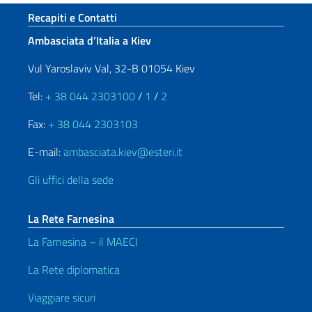
Sezione footer
Recapiti e Contatti
Ambasciata d’Italia a Kiev
Vul Yaroslaviv Val, 32-B 01054 Kiev
Tel:
+ 38 044 2303100
/
1
/
2
Fax:
+ 38 044 2303103
E-mail:
ambasciata.kiev@esteri.it
Gli uffici della sede
La Rete Farnesina
La Farnesina – il MAECI
La Rete diplomatica
Viaggiare sicuri