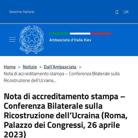
Salta al contenuto
IT
UK
Governo Italiano
Intestazione sito, social e menù
Ambasciata d'Italia Kiev
Il nuovo sito Ambasciata d'Italia a Kiev
Home
>
Notizie
>
Dall’Ambasciata
>
Nota di accreditamento stampa – Conferenza Bilaterale sulla
Ricostruzione dell’Ucraina...
Nota di accreditamento stampa –
Conferenza Bilaterale sulla
Ricostruzione dell’Ucraina (Roma,
Palazzo dei Congressi, 26 aprile
2023)