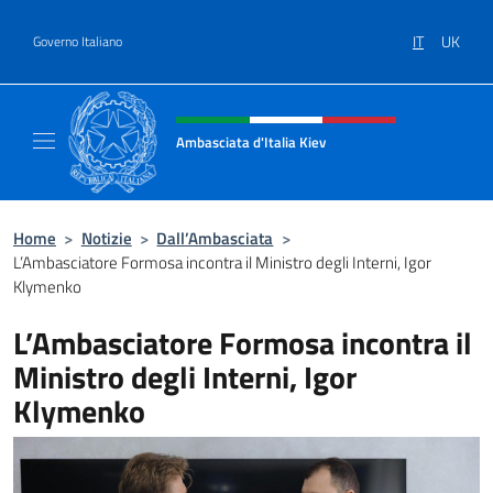
Salta al contenuto
IT
UK
Governo Italiano
Intestazione sito, social e menù
Ambasciata d'Italia Kiev
Il nuovo sito Ambasciata d'Italia a Kiev
Home
>
Notizie
>
Dall’Ambasciata
>
L’Ambasciatore Formosa incontra il Ministro degli Interni, Igor
Klymenko
L’Ambasciatore Formosa incontra il
Ministro degli Interni, Igor
Klymenko