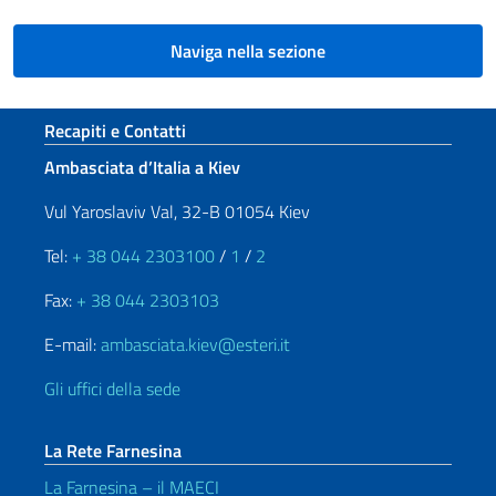
Naviga nella sezione
Sezione footer
Recapiti e Contatti
Ambasciata d’Italia a Kiev
Vul Yaroslaviv Val, 32-B 01054 Kiev
Tel:
+ 38 044 2303100
/
1
/
2
Fax:
+ 38 044 2303103
E-mail:
ambasciata.kiev@esteri.it
Gli uffici della sede
La Rete Farnesina
La Farnesina – il MAECI