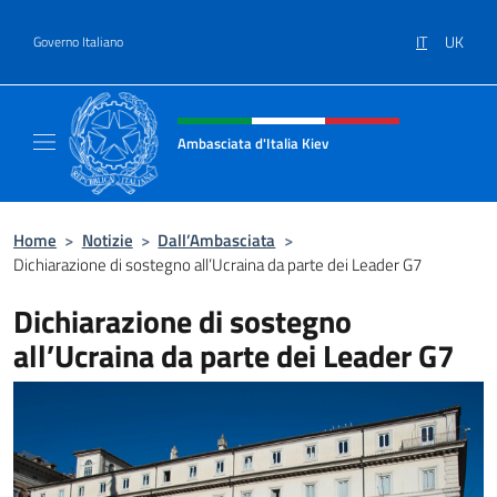
Salta al contenuto
IT
UK
Governo Italiano
Intestazione sito, social e menù
Ambasciata d'Italia Kiev
Il nuovo sito Ambasciata d'Italia a Kiev
Home
>
Notizie
>
Dall’Ambasciata
>
Dichiarazione di sostegno all’Ucraina da parte dei Leader G7
Dichiarazione di sostegno
all’Ucraina da parte dei Leader G7