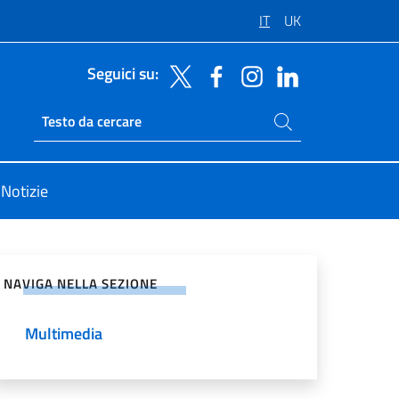
IT
UK
Seguici su:
Cerca nel sito
Ricerca sito live
Notizie
vidi sui Social Network
NAVIGA NELLA SEZIONE
Multimedia