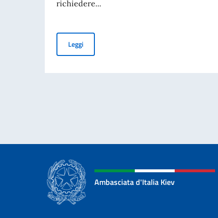
richiedere...
Carta d’Identità Elettronica (CIE): al via il rilas
Leggi
Ambasciata d'Italia Kiev