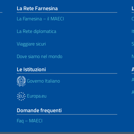
La Rete Farnesina
L
La Farnesina – il MAECI
C
La Rete diplomatica
I
Viaggiare sicuri
S
Dove siamo nel mondo
N
Le Istituzioni
A
Governo Italiano
A
Europa.eu
Domande frequenti
Faq – MAECI