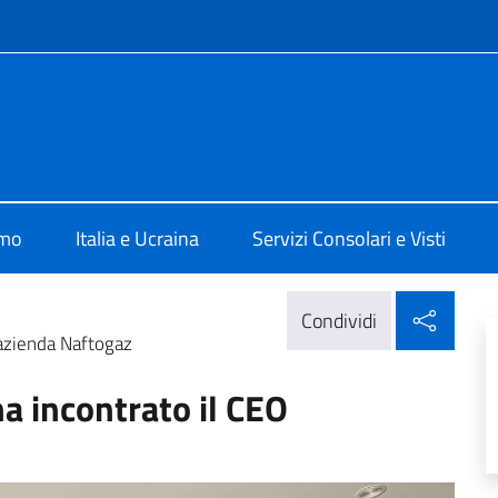
e menù
Kiev
amo
Italia e Ucraina
Servizi Consolari e Visti
Condi
Condividi
’azienda Naftogaz
a incontrato il CEO