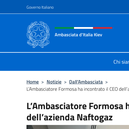
Salta al contenuto
Governo Italiano
Intestazione sito, social 
Ambasciata d'Italia Kiev
Il nuovo sito Ambasciata d'Italia a 
Chi si
Home
>
Notizie
>
Dall’Ambasciata
>
L’Ambasciatore Formosa ha incontrato il CEO dell
L’Ambasciatore Formosa h
dell’azienda Naftogaz