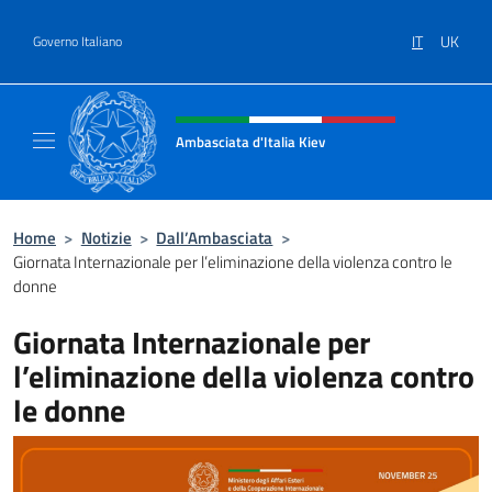
Salta al contenuto
IT
UK
Governo Italiano
Intestazione sito, social e menù
Ambasciata d'Italia Kiev
Il nuovo sito Ambasciata d'Italia a Kiev
Home
>
Notizie
>
Dall’Ambasciata
>
Giornata Internazionale per l’eliminazione della violenza contro le
donne
Giornata Internazionale per
l’eliminazione della violenza contro
le donne