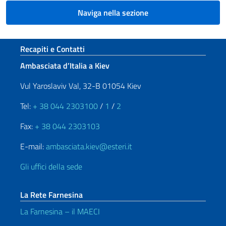
Naviga nella sezione
Sezione footer
Recapiti e Contatti
Ambasciata d’Italia a Kiev
Vul Yaroslaviv Val, 32-B 01054 Kiev
Tel:
+ 38 044 2303100
/
1
/
2
Fax:
+ 38 044 2303103
E-mail:
ambasciata.kiev@esteri.it
Gli uffici della sede
La Rete Farnesina
La Farnesina – il MAECI