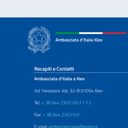
Ambasciata d'Italia Kiev
Sezione footer
Recapiti e Contatti
Ambasciata d’Italia a Kiev
Vul Yaroslaviv Val, 32-B 01054 Kiev
Tel:
+ 38 044 2303100
/
1
/
2
Fax:
+ 38 044 2303103
E-mail:
ambasciata.kiev@esteri.it