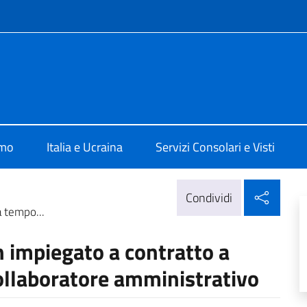
e menù
Kiev
amo
Italia e Ucraina
Servizi Consolari e Visti
Condi
Condividi
a tempo...
n impiegato a contratto a
llaboratore amministrativo