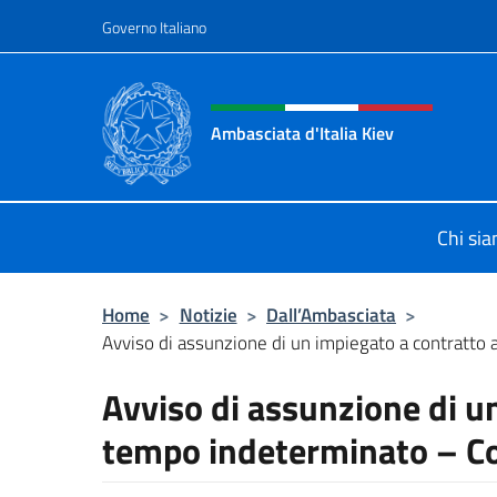
Salta al contenuto
Governo Italiano
Intestazione sito, social 
Ambasciata d'Italia Kiev
Il nuovo sito Ambasciata d'Italia a 
Chi si
Home
>
Notizie
>
Dall’Ambasciata
>
Avviso di assunzione di un impiegato a contratto 
Avviso di assunzione di u
tempo indeterminato – Co