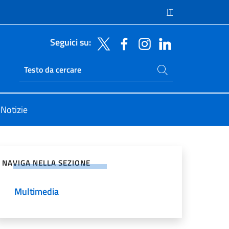
IT
Seguici su:
Cerca nel sito
Ricerca sito live
Notizie
vidi sui Social Network
NAVIGA NELLA SEZIONE
Multimedia