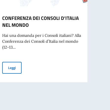
CONFERENZA DEI CONSOLI D’ITALIA
AVVI
NEL MONDO
Dal 1°
Kiev 
Hai una domanda per i Consoli italiani? Alla
per i..
Conferenza dei Consoli d’Italia nel mondo
(12-13...
Leg
 di Danzica
CONFERENZA DEI CONSOLI D’ITALIA NEL MONDO
Leggi