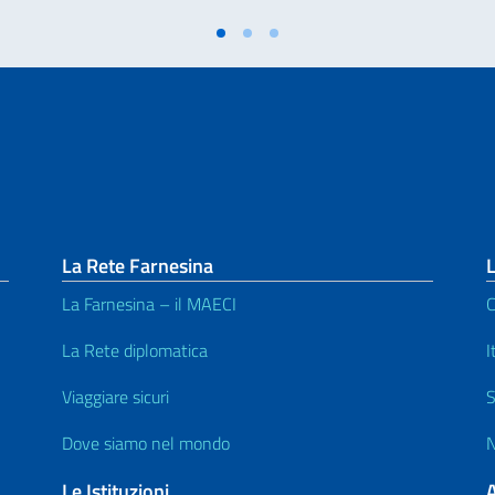
La Rete Farnesina
L
La Farnesina – il MAECI
C
La Rete diplomatica
I
Viaggiare sicuri
S
Dove siamo nel mondo
N
Le Istituzioni