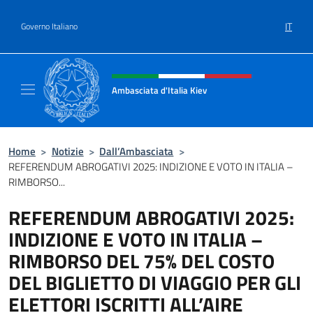
Salta al contenuto
IT
Governo Italiano
Intestazione sito, social e menù
Ambasciata d'Italia Kiev
Il nuovo sito Ambasciata d'Italia a Kiev
Home
>
Notizie
>
Dall’Ambasciata
>
REFERENDUM ABROGATIVI 2025: INDIZIONE E VOTO IN ITALIA –
RIMBORSO...
REFERENDUM ABROGATIVI 2025:
INDIZIONE E VOTO IN ITALIA –
RIMBORSO DEL 75% DEL COSTO
DEL BIGLIETTO DI VIAGGIO PER GLI
ELETTORI ISCRITTI ALL’AIRE