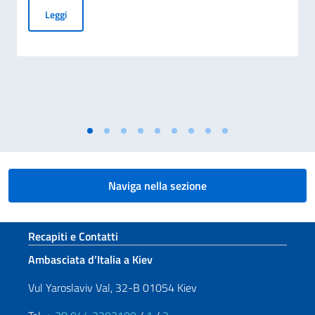
Carta d’Identità Elettronica (CIE): al via il rilascio presso l’A
Leggi
Naviga nella sezione
Sezione footer
Recapiti e Contatti
Ambasciata d’Italia a Kiev
Vul Yaroslaviv Val, 32-B 01054 Kiev