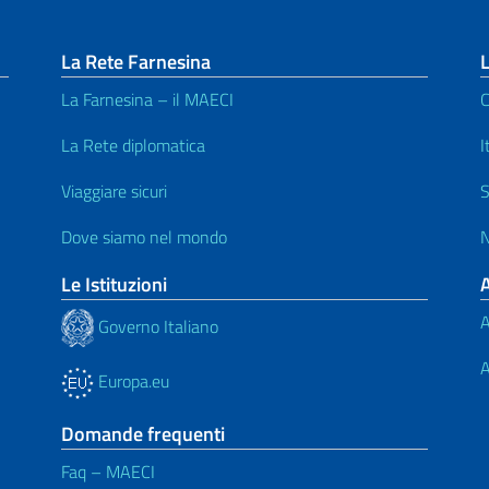
La Rete Farnesina
L
La Farnesina – il MAECI
C
La Rete diplomatica
I
Viaggiare sicuri
S
Dove siamo nel mondo
N
Le Istituzioni
A
Governo Italiano
A
Europa.eu
Domande frequenti
Faq – MAECI