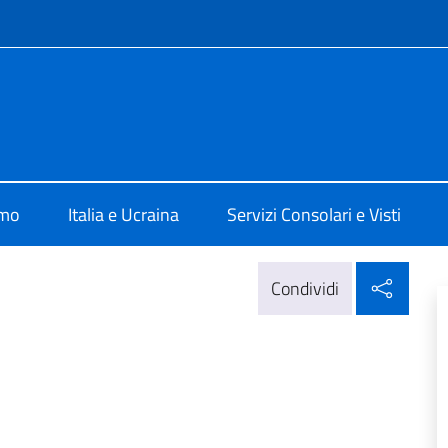
e menù
Kiev
amo
Italia e Ucraina
Servizi Consolari e Visti
Condi
Condividi