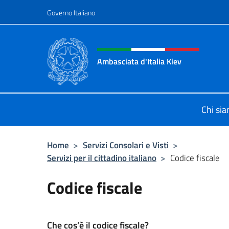
Salta al contenuto
Governo Italiano
Intestazione sito, social 
Ambasciata d'Italia Kiev
Il nuovo sito Ambasciata d'Italia a 
Chi si
Home
>
Servizi Consolari e Visti
>
Servizi per il cittadino italiano
>
Codice fiscale
Codice fiscale
Che cos’è il codice fiscale?